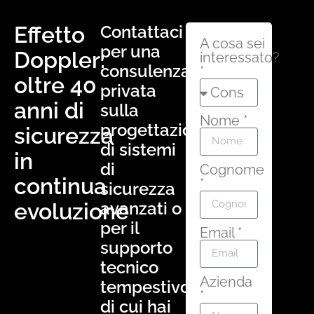
Effetto
Contattaci
A cosa sei
per una
Doppler:
interessato?
consulenza
*
oltre 40
privata
anni di
sulla
Nome *
progettazione
sicurezza
di sistemi
in
di
Cognome
continua
*
sicurezza
evoluzione
avanzati o
per il
Email *
supporto
tecnico
Azienda
tempestivo
*
di cui hai