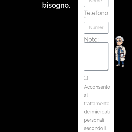
bisogno.
Telefono
*
Note:
Acconsento
al
trattamento
dei miei dati
personali
secondo il