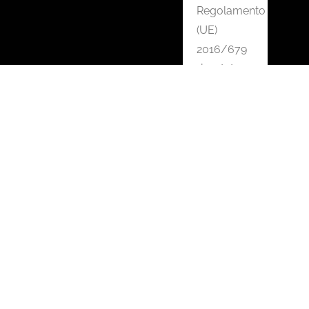
Regolamento
(UE)
2016/679
riportato
nella
Privacy
policy
CONTATTACI