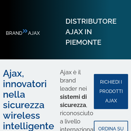
DISTRIBUTORE
AJAX IN
BRAND
AJAX
PIEMONTE
Ajax,
Ajax è il
brand
innovatori
RICHIEDI I
leader nei
PRODOTTI
nella
sistemi di
AJAX
sicurezza
sicurezza
,
riconosciuto
wireless
a livello
intelligente
internazionale
ORDINA SU