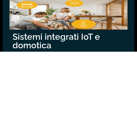
Sistemi integrati IoT e
domotica
Per gli installatori che realizzano
progetti evoluti ad alta
personalizzazione, Doppler offre tutto il
necessario per integrare sistemi
antintrusione con tecnologie IoT e
domotiche. Questa integrazione
consente di gestire in modo
centralizzato sicurezza e comfort,
automatizzando funzioni come
l’illuminazione, il controllo degli accessi