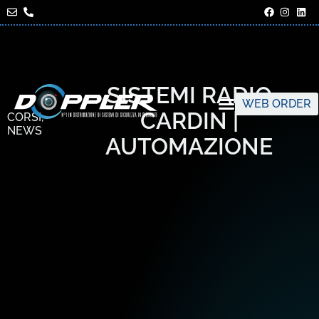
SISTEMI RADIO
WEB ORDER
CARDIN |
CORSI
,
NEWS
AUTOMAZIONE