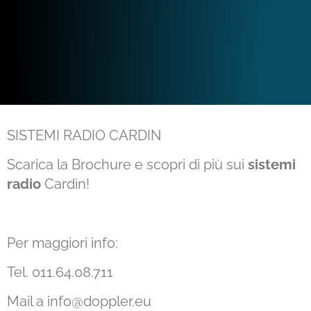
SISTEMI RADIO CARDIN
Scarica la Brochure e scopri di più sui
sistemi
radio
Cardin!
Per maggiori info:
Tel. 011.64.08.711
Mail a info@doppler.eu