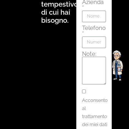
Azienda
tempestivo
*
di cui hai
bisogno.
Telefono
*
Note:
Acconsento
al
trattamento
dei miei dati