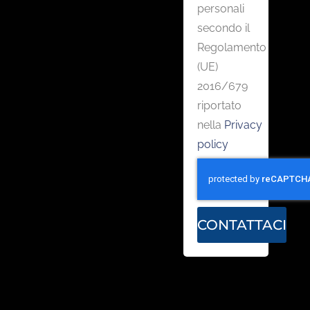
personali
secondo il
Regolamento
(UE)
2016/679
riportato
nella
Privacy
policy
CONTATTACI