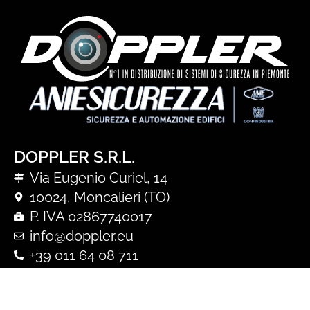
DOPPLER S.R.L.
Via Eugenio Curiel, 14
10024, Moncalieri (TO)
P. IVA 02867740017
info@doppler.eu
+39 011 64 08 711
+39 366 57 57 316
WEBORDER