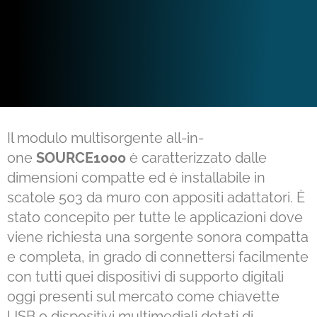
Il modulo multisorgente all-in-
one
SOURCE1000
è caratterizzato dalle
dimensioni compatte ed è installabile in
scatole 503 da muro con appositi adattatori. È
stato concepito per tutte le applicazioni dove
viene richiesta una sorgente sonora compatta
e completa, in grado di connettersi facilmente
con tutti quei dispositivi di supporto digitali
oggi presenti sul mercato come chiavette
USB o dispositivi multimediali dotati di