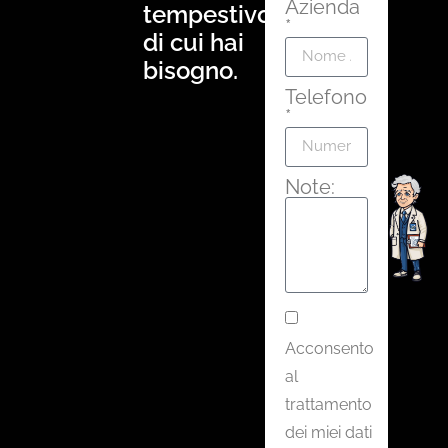
Azienda
tempestivo
*
di cui hai
bisogno.
Telefono
*
Note:
Acconsento
al
trattamento
dei miei dati