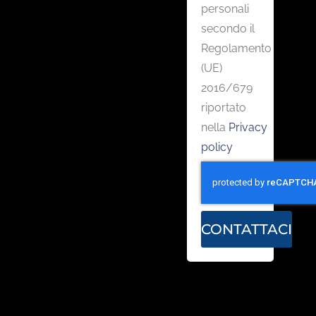
personali
secondo il
Regolamento
(UE)
2016/679
riportato
nella
Privacy
policy
CONTATTACI