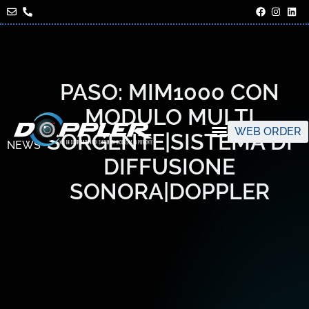
PASO: MIM1000 CON
MODULO MULTI
WEB ORDER
SORGENTE|SISTEMA DI
NEWS
DIFFUSIONE
SONORA|DOPPLER