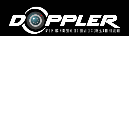
DOPPLER S.R.L.
Via Eugenio Curiel, 14
10024, Moncalieri (TO)
P. IVA 02867740017
info@doppler.eu
+39 011 64 08 711
+39 366 57 57 316
WEBORDER