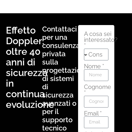
Effetto
Contattaci
A cosa sei
per una
Doppler:
interessato?
consulenza
*
oltre 40
privata
anni di
sulla
Nome *
progettazione
sicurezza
di sistemi
in
di
Cognome
continua
*
sicurezza
evoluzione
avanzati o
per il
Email *
supporto
tecnico