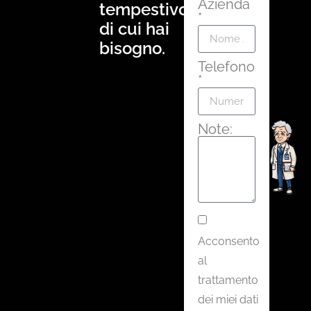
Azienda
tempestivo
*
di cui hai
bisogno.
Telefono
*
Note:
Acconsento
al
trattamento
dei miei dati