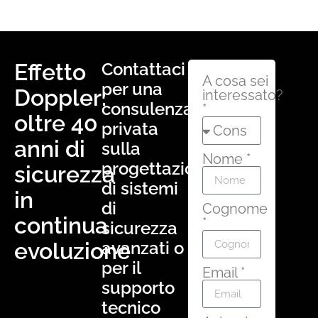
Effetto
Contattaci
A cosa sei
per una
Doppler:
interessato?
consulenza
*
oltre 40
privata
anni di
sulla
Nome *
progettazione
sicurezza
di sistemi
in
di
Cognome
continua
*
sicurezza
evoluzione
avanzati o
per il
Email *
supporto
tecnico