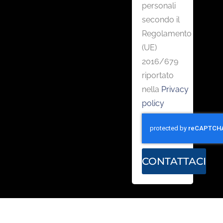
personali
secondo il
Regolamento
(UE)
2016/679
riportato
nella
Privacy
policy
CONTATTACI