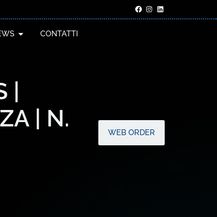
EWS
CONTATTI
 |
A | N.
WEB ORDER