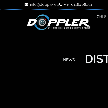
info@doppler.eu
+39 0116408.711
CHI S
DIS
NEWS