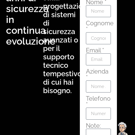
Nome *
progettazione
sicurezza
di sistemi
in
di
Cognome
continua
*
sicurezza
evoluzione
avanzati o
per il
Email *
supporto
tecnico
Azienda
tempestivo
*
di cui hai
bisogno.
Telefono
*
Note: