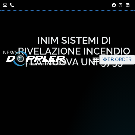
INIM SISTEMI DI
RIVELAZIONE INCENDIO
NEWS
| LA NUOVA UNI 9795
WEB ORDER