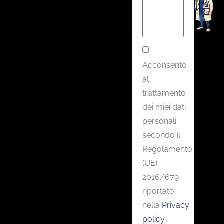
Acconsento
al
trattamento
dei miei dati
personali
secondo il
Regolamento
(UE)
2016/679
riportato
nella
Privacy
policy