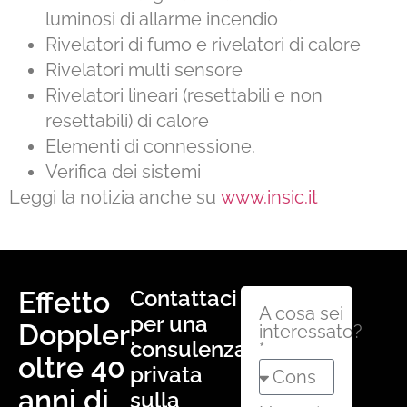
luminosi di allarme incendio
Rivelatori di fumo e rivelatori di calore
Rivelatori multi sensore
Rivelatori lineari (resettabili e non
resettabili) di calore
Elementi di connessione.
Verifica dei sistemi
Leggi la notizia anche su
www.insic.it
Effetto
Contattaci
A cosa sei
per una
Doppler:
interessato?
consulenza
*
oltre 40
privata
anni di
sulla