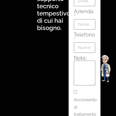
tecnico
Azienda
tempestivo
*
di cui hai
bisogno.
Telefono
*
Note:
Acconsento
al
trattamento