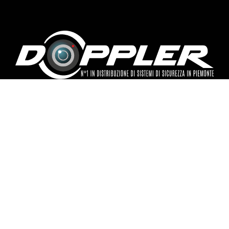
DOPPLER S.R.L.
Via Eugenio Curiel, 14
10024, Moncalieri (TO)
P. IVA 02867740017
info@doppler.eu
+39 011 64 08 711
+39 366 57 57 316