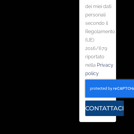
dei miei dati
personali
secondo il
Regolamento
(UE)
2016/679
riportato
nella
Privacy
policy
CONTATTACI