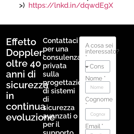
>)
https://lnkd.in/dqwdEgX
Effetto
Contattaci
A cosa sei
per una
Doppler:
interessato?
consulenza
*
oltre 40
privata
anni di
sulla
Nome *
progettazione
sicurezza
di sistemi
in
di
Cognome
continua
*
sicurezza
evoluzione
avanzati o
per il
Email *
supporto