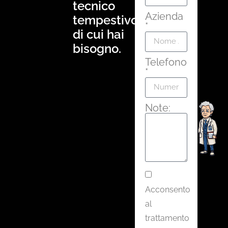
tecnico
Azienda
tempestivo
*
di cui hai
bisogno.
Telefono
*
Note:
Acconsento
al
trattamento