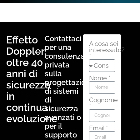
Effetto
Contattaci
A cosa sei
per una
Doppler:
interessato?
consulenza
*
oltre 40
privata
anni di
sulla
Nome *
progettazione
sicurezza
di sistemi
in
di
Cognome
continua
*
sicurezza
evoluzione
avanzati o
per il
Email *
supporto