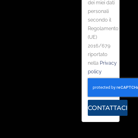
dei miei dati
personali
secondo il
Regolamento
(UE)
2016/679
riportato
nella
Privacy
policy
CONTATTACI