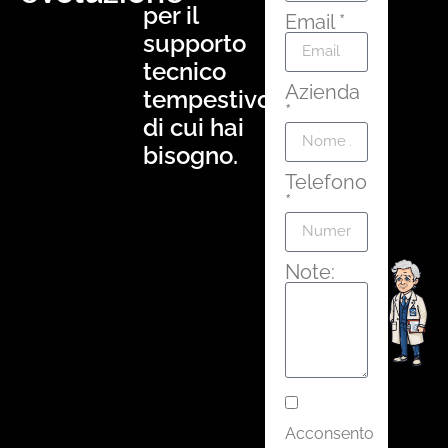
per il
Email *
supporto
tecnico
Azienda
tempestivo
*
di cui hai
bisogno.
Telefono
*
Note:
Acconsento