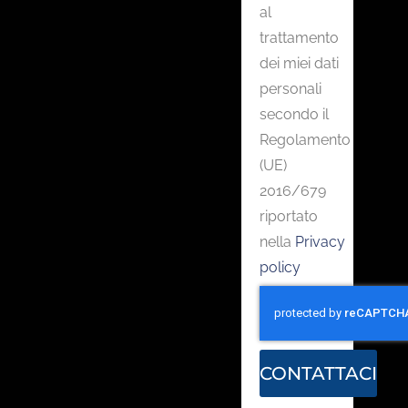
al
trattamento
dei miei dati
personali
secondo il
Regolamento
(UE)
2016/679
riportato
nella
Privacy
policy
CONTATTACI