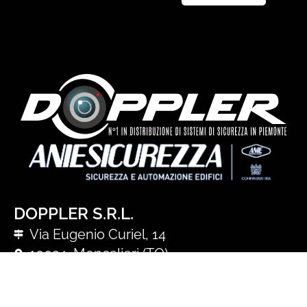
DOPPLER S.R.L.
Via Eugenio Curiel, 14
10024, Moncalieri (TO)
P. IVA 02867740017
info@doppler.eu