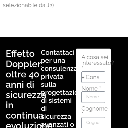
selezionabile da J2)
Effetto
Contattaci
A cosa sei
per una
Doppler:
interessato?
consulenza
*
oltre 40
privata
anni di
sulla
Nome *
progettazione
sicurezza
di sistemi
in
di
Cognome
continua
*
sicurezza
evoluzione
avanzati o