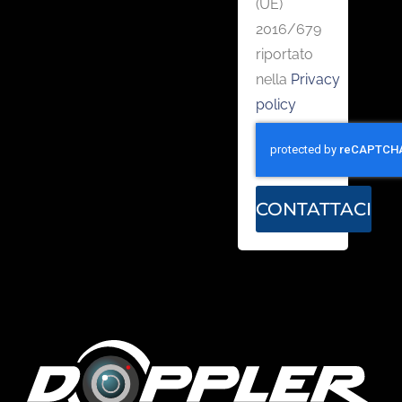
(UE)
2016/679
riportato
nella
Privacy
policy
CONTATTACI