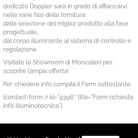
dedicato Doppler sarà in grado di affiancarvi
nelle varie fasi della fornitura:
dalla selezione del miglior prodotto alla fase
progettuale,
dal corpo illuminante al sistema di controllo e
regolazione
Visitate lo Showroom di Moncalieri per
scoprire l’ampia offerta!
Per chiedere info compila il Form sottostante
[contact-form-7 id=”9396″ title=”Form richiesta
info Illuminotecnica”]