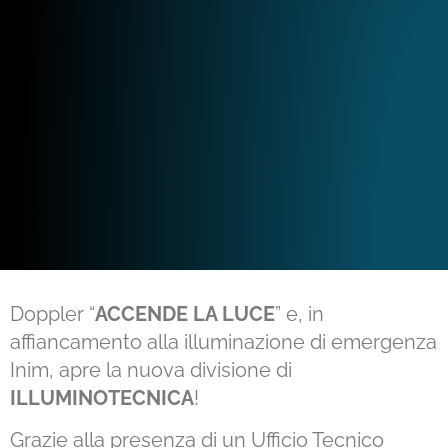
Doppler “
ACCENDE LA LUCE
” e, in
affiancamento alla illuminazione di emergenza
Inim, apre la nuova divisione di
ILLUMINOTECNICA
!
Grazie alla presenza di un Ufficio Tecnico