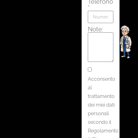
Telefono
*
Note:
Acconsento
al
trattamento
dei miei dati
personali
secondo il
Regolamento