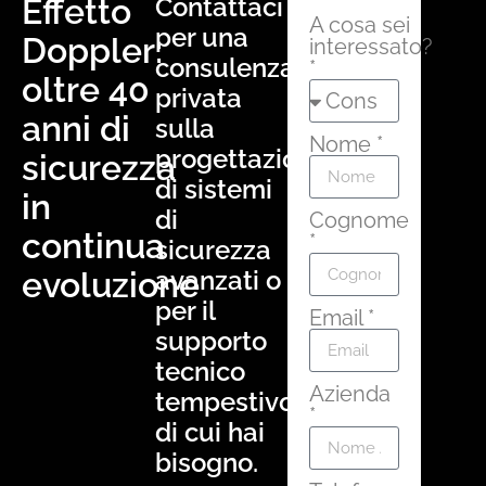
Effetto
Contattaci
A cosa sei
per una
Doppler:
interessato?
consulenza
*
oltre 40
privata
anni di
sulla
Nome *
progettazione
sicurezza
di sistemi
in
di
Cognome
continua
*
sicurezza
evoluzione
avanzati o
per il
Email *
supporto
tecnico
Azienda
tempestivo
*
di cui hai
bisogno.