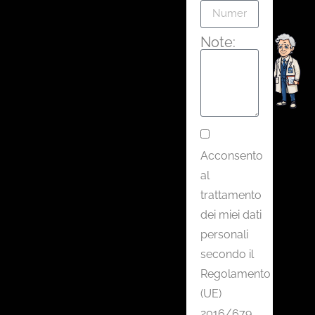
Note:
Acconsento
al
trattamento
dei miei dati
personali
secondo il
Regolamento
(UE)
2016/679