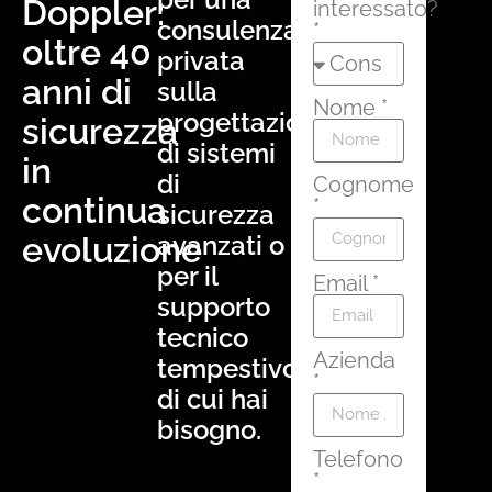
Doppler:
interessato?
consulenza
*
oltre 40
privata
anni di
sulla
Nome *
progettazione
sicurezza
di sistemi
in
di
Cognome
continua
*
sicurezza
evoluzione
avanzati o
per il
Email *
supporto
tecnico
Azienda
tempestivo
*
di cui hai
bisogno.
Telefono
*