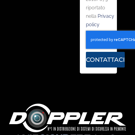
riportato
nella
Privacy
policy
CONTATTACI