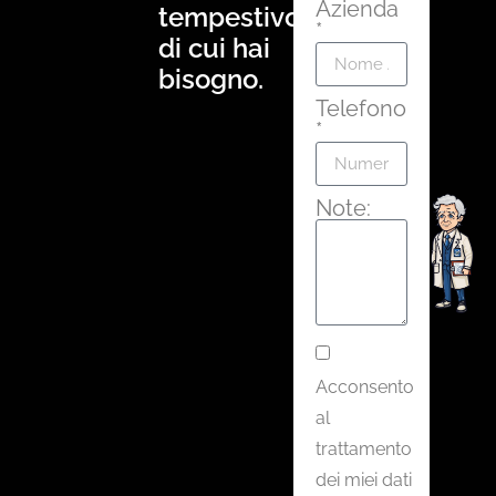
Azienda
tempestivo
*
di cui hai
bisogno.
Telefono
*
Note:
Acconsento
al
trattamento
dei miei dati