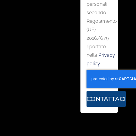
personali
secondo il
Regolamento
(UE)
2016/679
riportato
nella
Privacy
policy
CONTATTACI