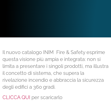
Il nuovo catalogo INIM Fire & Safety esprime
questa visione più ampia e integrata: non si
limita a presentare i singoli prodotti, ma illustra
il concetto di sistema, che supera la
rivelazione incendio e abbraccia la sicurezza
degli edifici a 360 gradi.
CLICCA QUI
per scaricarlo