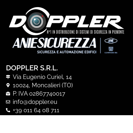
DOPPLER S.R.L.
Via Eugenio Curiel, 14
10024, Moncalieri (TO)
P. IVA 02867740017
info@doppler.eu
+39 011 64 08 711
+39 366 57 57 316