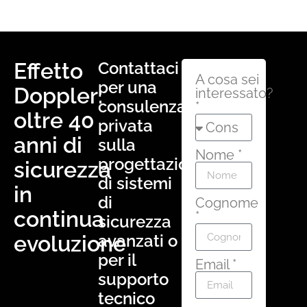
Effetto
Contattaci
A cosa sei
per una
Doppler:
interessato?
consulenza
*
oltre 40
privata
anni di
sulla
Nome *
progettazione
sicurezza
di sistemi
in
di
Cognome
continua
*
sicurezza
evoluzione
avanzati o
per il
Email *
supporto
tecnico