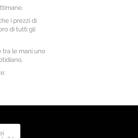
ttimane.
he i prezzi di
o di tutti gli
e tra le mani uno
otidiano.
e:
ei