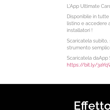
L’App Ultimate Car
Disponibile in tutte
listino e accedere a
installatori !
Scaricatela subito,
strumento semplice 
Scaricatela daApp 
https://bit.ly/3aY
Effett