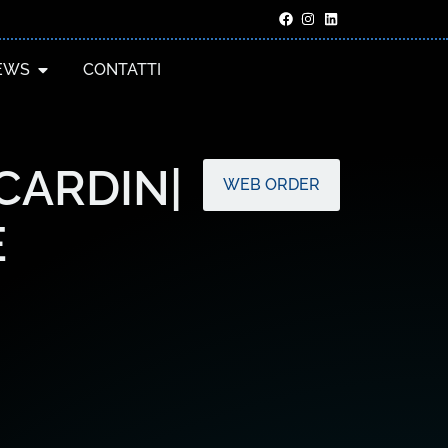
EWS
CONTATTI
CARDIN|
WEB ORDER
E