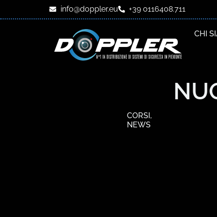
info@doppler.eu
+39 0116408.711
CHI S
NUO
CORSI
,
NEWS