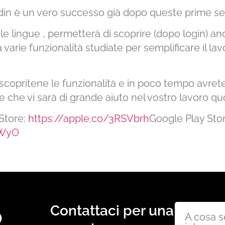
din è un vero successo già dopo queste prime se
 le lingue , permetterà di scoprire (dopo login) anc
 varie funzionalità studiate per semplificare il lavor
 scopritene le funzionalità e in poco tempo avret
che vi sarà di grande aiuto nel vostro lavoro qu
Store:
https://apple.co/3RSVbrh
Google Play Stor
qWyO
o
Contattaci per una
A cosa s