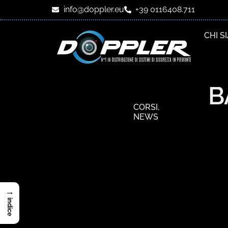
info@doppler.eu
+39 0116408.711
CHI S
B
CORSI
,
NEWS
→
indice