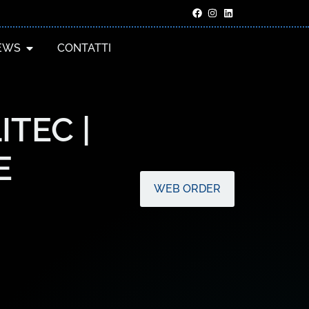
EWS
CONTATTI
TEC |
E
WEB ORDER