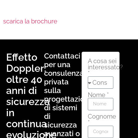
scarica la brochure
Effetto
Contattaci
A cosa sei
per una
Doppler:
interessato?
consulenza
*
oltre 40
privata
anni di
sulla
Nome *
progettazione
sicurezza
di sistemi
in
di
Cognome
continua
*
sicurezza
evoluzione
avanzati o