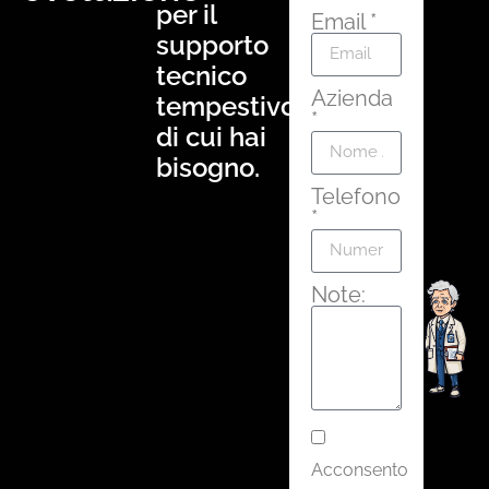
per il
Email *
supporto
tecnico
Azienda
tempestivo
*
di cui hai
bisogno.
Telefono
*
Note:
Acconsento