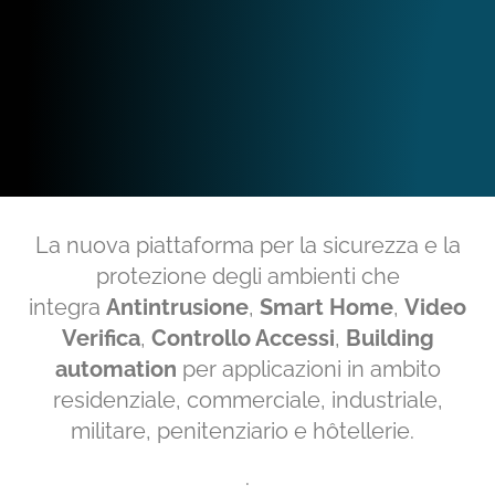
La nuova piattaforma per la sicurezza e la
protezione degli ambienti che
integra
Antintrusione
,
Smart Home
,
Video
Verifica
,
Controllo Accessi
,
Building
automation
per applicazioni in ambito
residenziale, commerciale, industriale,
militare, penitenziario e hôtellerie.
.