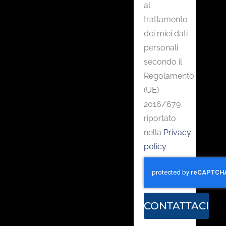
al
trattamento
dei miei dati
personali
secondo il
Regolamento
(UE)
2016/679
riportato
nella
Privacy
policy
CONTATTACI