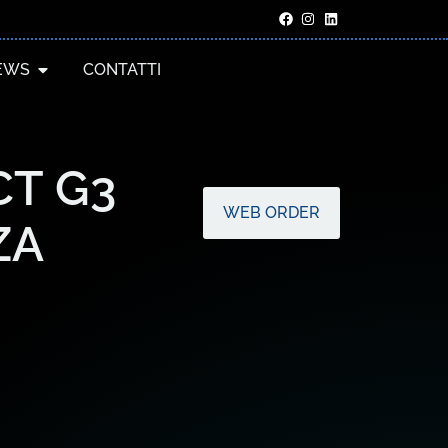
EWS
CONTATTI
CT G3
WEB ORDER
ZA