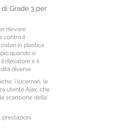
 di Grade 3 per
r rilevare
 contro il
iatori in plastica
mpio quando si
l rilevatore e il
dità diverse.
che, i lucernari, le
enza utente Ajax, che
 la scansione della
, prestazioni