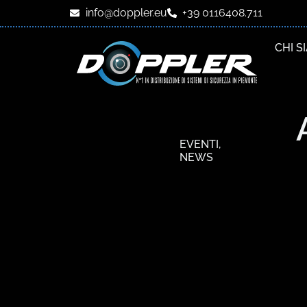
info@doppler.eu
+39 0116408.711
CHI S
EVENTI
,
NEWS