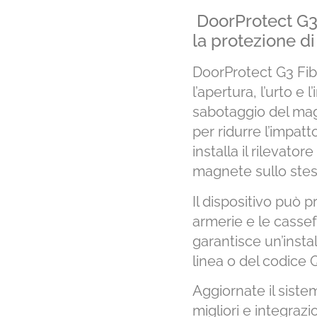
DoorProtect G3 
la protezione di
DoorProtect G3 Fib
l’apertura, l’urto e
sabotaggio del magn
per ridurre l’impat
installa il rilevator
magnete sullo stess
Il dispositivo può p
armerie e le cassefo
garantisce un’insta
linea o del codice 
Aggiornate il siste
migliori e integrazi