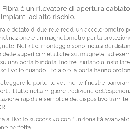
Fibra è un rilevatore di apertura cablato
 impianti ad alto rischio.
ra è dotato di due relè reed, un accelerometro pe
 l’inclinazione e un magnetometro per la protezione
ete. Nel kit di montaggio sono inclusi dei distanz
to delle superfici metalliche sul magnete, ad ese
e su una porta blindata. Inoltre, aiutano a installare i
o livello quando il telaio e la porta hanno profon
roteggere le porte, le vetrine, le finestre panorami
rti. Il tutto nella migliore tradizione dell’esperi
llazione rapida e semplice del dispositivo tramite
QR.
ma al livello successivo con funzionalità avanzate
one perfetta.