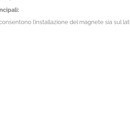
ncipali:
consentono l’installazione del magnete sia sul la
 e l’inclinazione grazie all’accelerometro incorpora
ntro il sabotaggio del magnete con magnetometr
mpanello per negozi, strutture commerciali e no
mento dei cavi grazie alla scheda dispositivo ri
n plastica per attenuare l’impatto delle superfici m
nsore e il magnete
equisiti di Grade 3