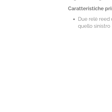
Caratteristiche pri
Due relè reed 
quello sinistro
Rileva gli urti
Protezione co
Funzione di ca
Comodo collega
Distanziatori i
allineare il se
Conformità ai r
.