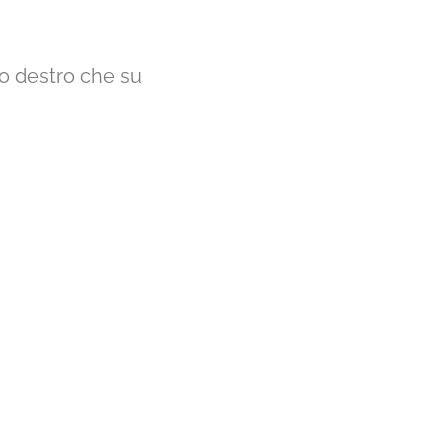
to destro che su
to
o integrato
n commerciali
movibile
etalliche o per