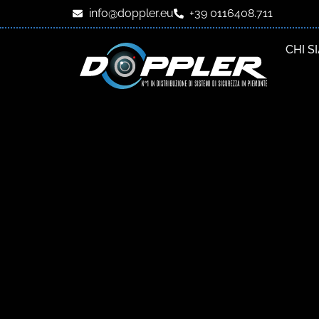
info@doppler.eu
+39 0116408.711
CHI S