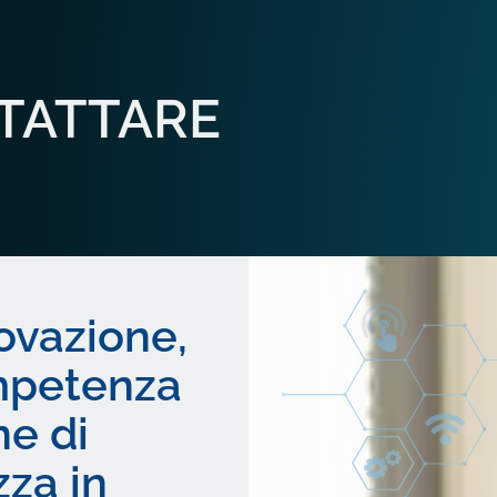
TATTARE
novazione,
ompetenza
ne di
zza in